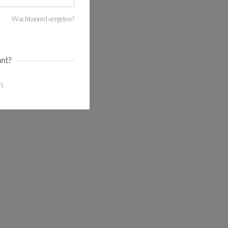
Wachtwoord vergeten?
nt?
n