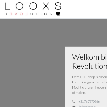
Welkom b
Revolutio
Deze B2B-shop is alleen
kunt u inloggen met het 
Mocht u vragen hebben k
of mailen.
+31 76 7370366
info@looxs.eu